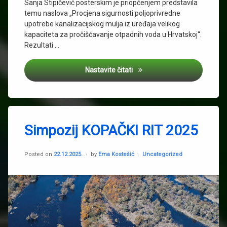
Sanja Stipičević posterskim je priopćenjem predstavila
temu naslova „Procjena sigurnosti poljoprivredne
upotrebe kanalizacijskog mulja iz uređaja velikog
kapaciteta za pročišćavanje otpadnih voda u Hrvatskoj“.
Rezultati …
Kongres CROTOX 2025
Nastavite čitati
Tagged
Biootpad
Simpozij KOPAČKI RIT 2025
Branko
Petrinec
Updated on
03.02.2026.
Kategorije:
Posted on
22.12.2025.
by
Ema Kostešić
Uncategorized
IMI
Marina
Serenčeš
ovčja
vuna
Was2grow