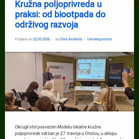
Agronomski
Kružna poljoprivreda u
fakultet
praksi: od biootpada do
Biootpad
održivog razvoja
Dragica
Jerkov
FEMA
Updated on
22.05.2026.
Kategorije:
Posted on
22.05.2026.
by
Ema Kostešić
Uncategorized
Gabrijel
Ondrašek
inovativna
hidroponska
rješenja
Was2grow
Okrugli stol posvećen Modelu lokalne kružne
poljoprivrede održan je 27. travnja u Otočcu, u sklopu