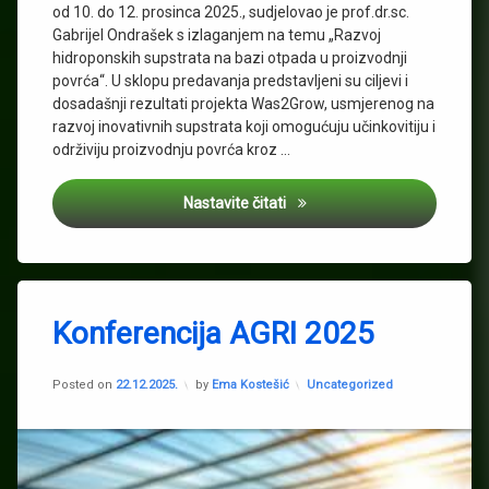
od 10. do 12. prosinca 2025., sudjelovao je prof.dr.sc.
Gabrijel Ondrašek s izlaganjem na temu „Razvoj
hidroponskih supstrata na bazi otpada u proizvodnji
povrća“. U sklopu predavanja predstavljeni su ciljevi i
dosadašnji rezultati projekta Was2Grow, usmjerenog na
razvoj inovativnih supstrata koji omogućuju učinkovitiju i
održiviju proizvodnju povrća kroz …
Was2Grow predstavljen na kon
Nastavite čitati
Tagged
Biootpad
Konferencija AGRI 2025
Bojan
Bajić
Updated on
03.02.2026.
Kategorije:
Posted on
22.12.2025.
by
Ema Kostešić
Uncategorized
INOVA
Maja
Jakšić
Was2grow