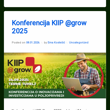
Tagged
Agronomski
Konferencija KIIP @grow
fakultet
2025
Gabrijel
Ondrašek
Updated on
03.02.2026.
inovativna
Kategorije:
Posted on
08.01.2026.
by
Ema Kostešić
Uncategorized
hidroponska
rješenja
Was2grow