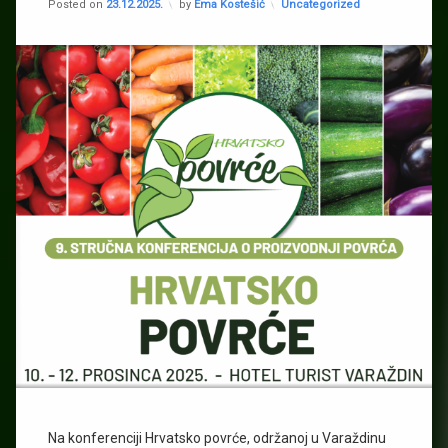
Kategorije:
Posted on
23.12.2025.
by
Ema Kostešić
Uncategorized
hidroponska
rješenja
Was2grow
Na konferenciji Hrvatsko povrće, održanoj u Varaždinu