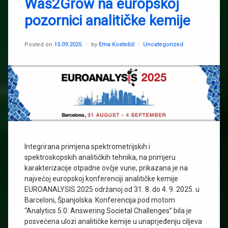
Was2Grow na europskoj
kemija
pozornici analitičke kemije
inovativna
hidroponska
rješenja
Updated on
03.02.2026.
Kategorije:
Posted on
15.09.2025.
by
Ema Kostešić
Uncategorized
kružno
gospodarstvo
ovčja
vuna
Sanja
Stipičević
Was2grow
Integrirana primjena spektrometrijskih i
spektroskopskih analitičkih tehnika, na primjeru
karakterizacije otpadne ovčje vune, prikazana je na
najvećoj europskoj konferenciji analitičke kemije
EUROANALYSIS 2025 održanoj od 31. 8. do 4. 9. 2025. u
Barceloni, Španjolska. Konferencija pod motom
“Analytics 5.0: Answering Societal Challenges” bila je
posvećena ulozi analitičke kemije u unaprjeđenju ciljeva