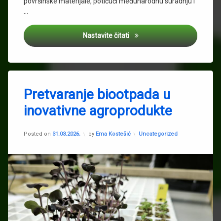
površinske materijale, potičući međunarodnu suradnju i
…
IMS 2026 – Inovativni materija
Nastavite čitati
Tagged
Biootpad
Pretvaranje biootpada u
IMI
inovativne agroprodukte
inovativna
hidroponska
Updated on
31.03.2026.
rješenja
Kategorije:
Posted on
31.03.2026.
by
Ema Kostešić
Uncategorized
Sanja
Stipičević
Was2grow