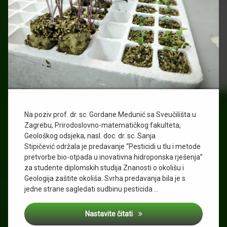
Na poziv prof. dr. sc. Gordane Medunić sa Sveučilišta u
Zagrebu, Prirodoslovno-matematičkog fakulteta,
Geološkog odsjeka, nasl. doc. dr. sc. Sanja
Stipičević održala je predavanje “Pesticidi u tlu i metode
pretvorbe bio-otpada u inovativna hidroponska rješenja”
za studente diplomskih studija Znanosti o okolišu i
Geologija zaštite okoliša. Svrha predavanja bila je s
jedne strane sagledati sudbinu pesticida …
Pretvaranje biootpada u inov
Nastavite čitati