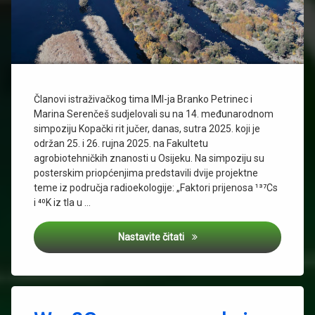
Članovi istraživačkog tima IMI-ja Branko Petrinec i
Marina Serenčeš sudjelovali su na 14. međunarodnom
simpoziju Kopački rit jučer, danas, sutra 2025. koji je
održan 25. i 26. rujna 2025. na Fakultetu
agrobiotehničkih znanosti u Osijeku. Na simpoziju su
posterskim priopćenjima predstavili dvije projektne
teme iz područja radioekologije: „Faktori prijenosa ¹³⁷Cs
i ⁴⁰K iz tla u …
Simpozij KOPAČKI RIT 2025
Nastavite čitati
Tagged
analitička