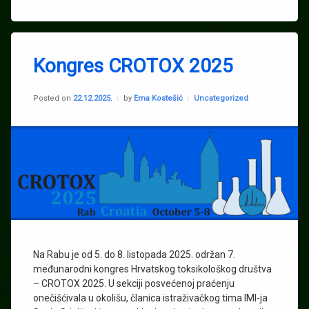
Tagged
Biootpad
Kongres CROTOX 2025
IMI
Updated on
03.02.2026.
Otpadni
Kategorije:
Posted on
22.12.2025.
by
Ema Kostešić
Uncategorized
mulj
Sanja
Stipičević
Was2grow
Na Rabu je od 5. do 8. listopada 2025. održan 7.
međunarodni kongres Hrvatskog toksikološkog društva
– CROTOX 2025. U sekciji posvećenoj praćenju
onečišćivala u okolišu, članica istraživačkog tima IMI-ja