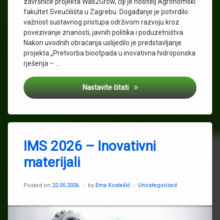
završnice projekta Was2Grow, čiji je nositelj Agronomski
fakultet Sveučilišta u Zagrebu. Događanje je potvrdilo
važnost sustavnog pristupa održivom razvoju kroz
povezivanje znanosti, javnih politika i poduzetništva.
Nakon uvodnih obraćanja uslijedilo je predstavljanje
projekta „Pretvorba biootpada u inovativna hidroponska
rješenja – …
Kružna poljoprivreda u praksi
Nastavite čitati
Tagged
Biootpad
IMS 2026 – Inovativni
IMI
materijali
inovativna
hidroponska
Updated on
22.05.2026.
rješenja
Kategorije:
Posted on
22.05.2026.
by
Ema Kostešić
Uncategorized
Sanja
Stipičević
Was2grow