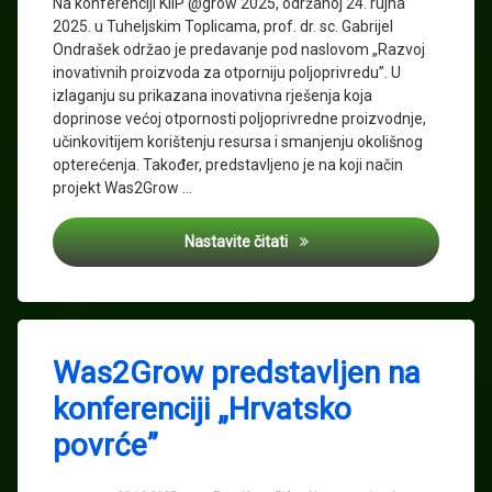
Na konferenciji KIIP @grow 2025, održanoj 24. rujna
2025. u Tuheljskim Toplicama, prof. dr. sc. Gabrijel
Ondrašek održao je predavanje pod naslovom „Razvoj
inovativnih proizvoda za otporniju poljoprivredu”. U
izlaganju su prikazana inovativna rješenja koja
doprinose većoj otpornosti poljoprivredne proizvodnje,
učinkovitijem korištenju resursa i smanjenju okolišnog
opterećenja. Također, predstavljeno je na koji način
projekt Was2Grow …
Konferencija KIIP @grow 202
Nastavite čitati
Tagged
Agronomski
Was2Grow predstavljen na
fakultet
konferenciji „Hrvatsko
Biootpad
povrće”
Gabrijel
Ondrašek
inovativna
Updated on
03.02.2026.